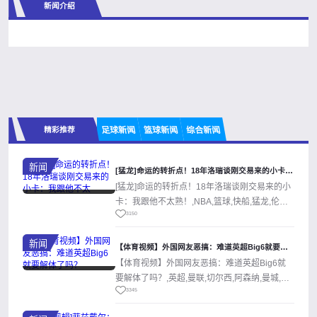
新闻介绍
精彩推荐
足球新闻
篮球新闻
综合新闻
新闻
[猛龙]命运的转折点！18年洛瑞谈刚交易来的小卡：我跟他不太
[猛龙]命运的转折点！18年洛瑞谈刚交易来的小
卡：我跟他不太熟！,NBA,篮球,快船,猛龙,伦纳
3150
德,精彩体育剪辑视频在线...
新闻
【体育视频】外国网友恶搞：难道英超Big6就要解体了吗？
【体育视频】外国网友恶搞：难道英超Big6就
要解体了吗？,英超,曼联,切尔西,阿森纳,曼城,利
3345
物浦,热刺,花絮,足球,精...