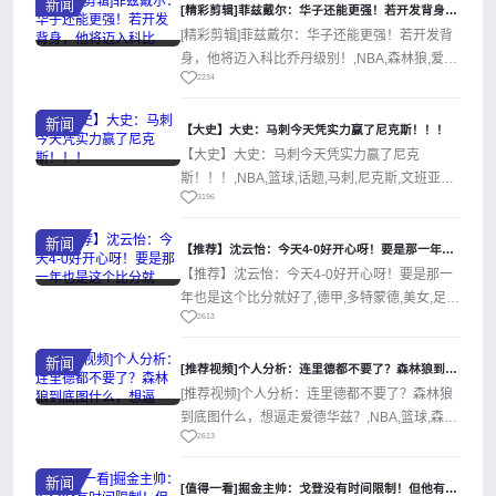
新闻
[精彩剪辑]菲兹戴尔：华子还能更强！若开发背身，他将迈入科比
[精彩剪辑]菲兹戴尔：华子还能更强！若开发背
身，他将迈入科比乔丹级别！,NBA,森林狼,爱德
2234
华兹,湖人,公牛,乔丹,科比...
新闻
【大史】大史：马刺今天凭实力赢了尼克斯！！！
【大史】大史：马刺今天凭实力赢了尼克
斯！！！,NBA,篮球,话题,马刺,尼克斯,文班亚马,
3196
大史,精彩体育剪辑视频在线播放...
新闻
【推荐】沈云怡：今天4-0好开心呀！要是那一年也是这个比分就
【推荐】沈云怡：今天4-0好开心呀！要是那一
年也是这个比分就好了,德甲,多特蒙德,美女,足
2613
球,精彩体育剪辑视频在线播放。...
新闻
[推荐视频]个人分析：连里德都不要了？森林狼到底图什么，想逼
[推荐视频]个人分析：连里德都不要了？森林狼
到底图什么，想逼走爱德华兹？,NBA,篮球,森林
2613
狼,精彩体育剪辑视频在线播放...
新闻
[值得一看]掘金主帅：戈登没有时间限制！但他有点吃力，后面再