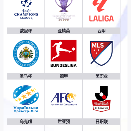
欧冠杯
亚精英
西甲
圣马杯
德甲
美职业
乌克超
世亚预
日职联