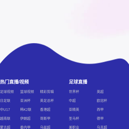
热门直播/视频
足球直播
足球视频
篮球视频
精彩剪辑
世界杯
英超
日足联
亚洲杯
英足总杯
中超
欧冠杯
中U17
韩K2联
香港超
亚精英
西甲
越南联
伊朗超
哥斯甲
圣马杯
德甲
蒙古超
委内甲
乌兹超
美职业
乌克超