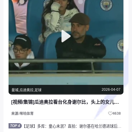
2026-04-07
曼城,瓜迪奥拉,足球
[视频/集锦]瓜迪奥拉看台化身谢尔比，头上的女儿一脸生无可恋
4638
来源:咪咕体育
TOP 4
【足球】多库：童心未泯？直拍：谢尔基在哈兰德进球后开心地转圈圈！