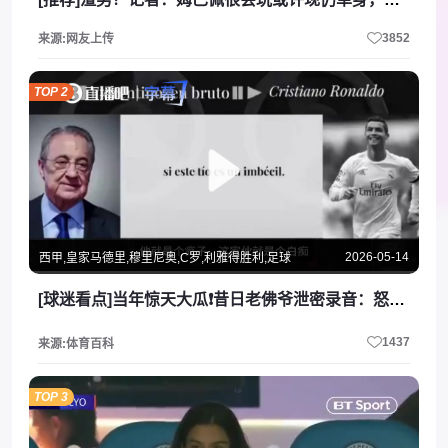
3852
来源:网友上传
TOP 2
2026-05-14
西甲,皇家马德里,穆里尼奥,C罗,利雅得胜利,足球
[球迷看点]当年惊天大瓜❗昔日老佛爷泄密录音：怒喷C罗是白痴&穆帅被宠坏
1437
来源:体育百科
TOP 3