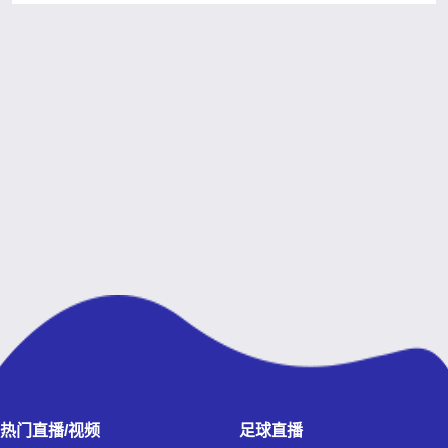
热门直播/视频
足球直播