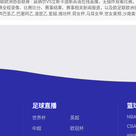
0分，欧足联欧洲协会联赛 : 莫纳尔VS艾斯卡迪斯高清在线直播，无插件观看
赛全程录像、比赛比分、赛事结果、赛事相关新闻报道，以及欧足联欧洲
圣乙,巴塞阿乙,澳昆乙,爱超,潍坊杯,荷女杯,马耳女甲,世女美预,沙南
足球直播
篮
NB
世界杯
英超
CB
中超
欧冠杯
WN