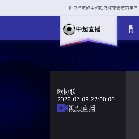
世界杯
英超
中超
欧冠杯
亚精英
西甲
圣
首页
欧协联
2026-07-09 22:00:00
视频直播