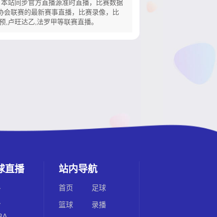
比赛。本站同步官方直播源准时直播，比赛数据
协会联赛的最新赛事直播，比赛录像，比
美预,卢旺达乙,法罗甲等联赛直播。
球直播
站内导航
A
首页
足球
A
篮球
录播
BA