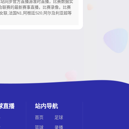
赛。本站同步官方直播源准时直播，比赛数据实
会联赛的最新赛事直播，比赛录像，比赛
联,法国N1,阿根廷S20,阿尔及利亚超等
球直播
站内导航
A
首页
足球
A
篮球
录播