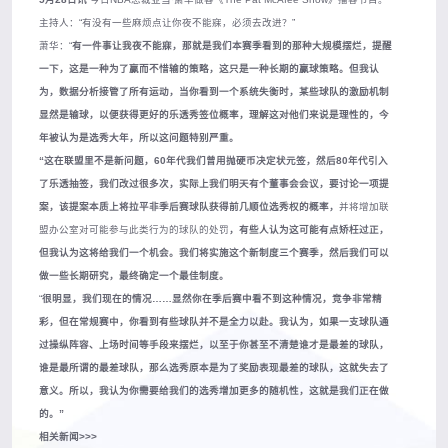
主持人：“有没有一些麻烦点让你夜不能寐，必须去改进？”
萧华：“
有一件事让我夜不能寐，那就是我们本赛季看到的那种大规模摆烂，提醒
一下，这是一种为了赢而不惜输的策略，这只是一种长期的赢球策略。但我认
为，数据分析接管了所有运动，当你看到一个系统失衡时，某些球队的激励机制
显然是输球，以便获得更好的乐透秀签位概率，理解这对他们来说是理性的，今
年被认为是选秀大年，所以这问题特别严重。
“这在联盟里不是新问题，60年代我们曾用抛硬币决定状元签，然后80年代引入
了乐透抽签，我们改过很多次，实际上我们明天有个董事会会议，要讨论一项提
案，该提案本质上将拉平非季后赛球队获得前几顺位选秀权的概率，
并将增加联
盟办公室对可能参与此类行为的球队的处罚
，有些人认为这可能有点矫枉过正，
但我认为这将给我们一个机会。我们将实施这个新制度三个赛季，然后我们可以
做一些长期研究，最终确定一个最佳制度。
“
很明显，我们现在的情况……显然你在季后赛中看不到这种情况，竞争非常精
彩，但在常规赛中，你看到有些球队并不是全力以赴。我认为，如果一支球队通
过操纵阵容、上场时间等手段来摆烂，以至于你甚至不清楚谁才是最差的球队，
谁是最所谓的最差球队，那么选秀原本是为了奖励表现最差的球队，这就失去了
意义。所以，我认为你需要给我们的选秀增加更多的随机性，这就是我们正在做
的。”
相关新闻>>>