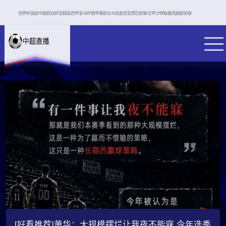
世界杯
英超
中超
欧冠杯
亚精英
西甲
圣马杯
德甲
美职业
乌克超
世亚预
日职联
法甲
沙特联
墨西超
欧协联
[好看推荐]萧华：大规模摆烂让我夜不能寐 今年选秀