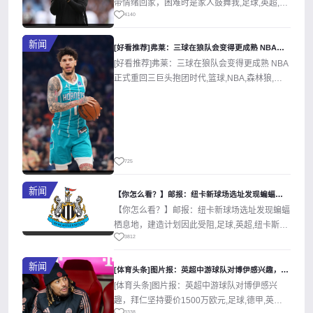
带情绪回家，困难时是家人鼓舞我,足球,英超,纽
4140
卡斯尔联。欢迎收藏本站，24小时...
新闻
[好看推荐]弗莱：三球在狼队会变得更成熟 NBA正式重回三巨
[好看推荐]弗莱：三球在狼队会变得更成熟 NBA
正式重回三巨头抱团时代,篮球,NBA,森林狼,拉
梅洛·鲍尔。欢迎收藏本站...
725
新闻
【你怎么看？】邮报：纽卡新球场选址发现蝙蝠栖息地，建造计划因
【你怎么看？】邮报：纽卡新球场选址发现蝙蝠
栖息地，建造计划因此受阻,足球,英超,纽卡斯尔
3812
联。欢迎收藏本站，24小时为你更...
新闻
[体育头条]图片报：英超中游球队对博伊感兴趣，拜仁坚持要价1
[体育头条]图片报：英超中游球队对博伊感兴
趣，拜仁坚持要价1500万欧元,足球,德甲,英超,
3338