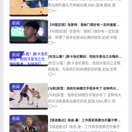
奇凶相外露与杰林威纠缠,NBA,篮球,掘金,雷
霆。欢迎收藏本站，24小时为...
2897
新闻
【中国足球】张家鸣：我射门很好有一定的速度，积攒了很多在欧洲
【中国足球】张家鸣：我射门很好有一定的速
度，积攒了很多在欧洲比赛的经验,足球,中国足
357
球,留洋,英超,伯恩利。欢迎收藏本站...
新闻
[你怎么看？]斯卡洛尼赛后：西班牙是当之无愧的胜者，为球员们
[你怎么看？]斯卡洛尼赛后：西班牙是当之无愧
的胜者，为球员们的拼搏感到骄傲,足球,世界杯,
472
阿根廷,西班牙。欢迎收藏本站，...
新闻
[马刺]库里：我和伦纳德交手很多年了 这种伟大的对决能激发出
[马刺]库里：我和伦纳德交手很多年了 这种伟大
的对决能激发出最佳状态,篮球,NBA,勇士,快船,
1258
库里,马刺,伦纳德,猛龙...
新闻
【球迷看点】埃迪·豪：工作再苦再累也尽量不带情绪回家，困难时
【球迷看点】埃迪·豪：工作再苦再累也尽量不