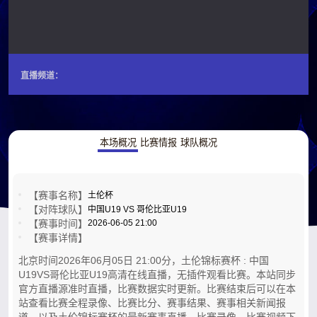
直播频道：
本场概况
比赛情报
球队概况
【赛事名称】
土伦杯
【对阵球队】
中国U19 VS 哥伦比亚U19
【赛事时间】
2026-06-05 21:00
【赛事详情】
北京时间2026年06月05日 21:00分，土伦锦标赛杯 : 中国
U19VS哥伦比亚U19高清在线直播，无插件观看比赛。本站同步
官方直播源准时直播，比赛数据实时更新。比赛结束后可以在本
站查看比赛全程录像、比赛比分、赛事结果、赛事相关新闻报
道，以及土伦锦标赛杯的最新赛事直播，比赛录像，比赛视频下