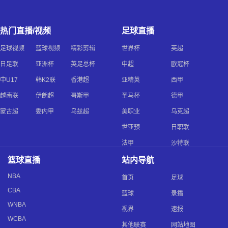
热门直播/视频
足球直播
足球视频
篮球视频
精彩剪辑
世界杯
英超
日足联
亚洲杯
英足总杯
中超
欧冠杯
中U17
韩K2联
香港超
亚精英
西甲
越南联
伊朗超
哥斯甲
圣马杯
德甲
蒙古超
委内甲
乌兹超
美职业
乌克超
世亚预
日职联
法甲
沙特联
篮球直播
站内导航
NBA
首页
足球
CBA
篮球
录播
WNBA
视界
速报
WCBA
其他联赛
网站地图