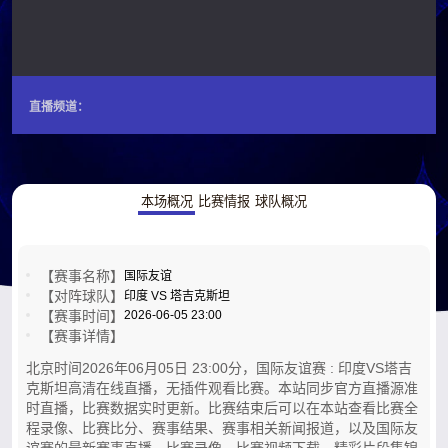
直播频道：
本场概况
比赛情报
球队概况
【赛事名称】
国际友谊
【对阵球队】
印度 VS 塔吉克斯坦
【赛事时间】
2026-06-05 23:00
【赛事详情】
北京时间2026年06月05日 23:00分，国际友谊赛 : 印度VS塔吉
克斯坦高清在线直播，无插件观看比赛。本站同步官方直播源准
时直播，比赛数据实时更新。比赛结束后可以在本站查看比赛全
程录像、比赛比分、赛事结果、赛事相关新闻报道，以及国际友
谊赛的最新赛事直播，比赛录像，比赛视频下载，精彩片段集锦