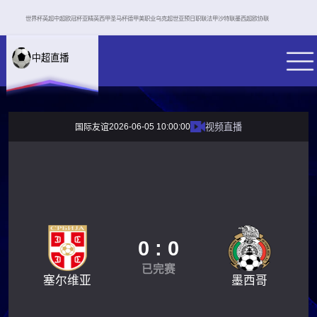
世界杯
英超
中超
欧冠杯
亚精英
西甲
圣马杯
德甲
美职业
乌克超
世亚预
日职联
法甲
沙特联
墨西超
欧协联
2026-06-05 10:00:00
视频直播
国际友谊
0 : 0
已完赛
塞尔维亚
墨西哥