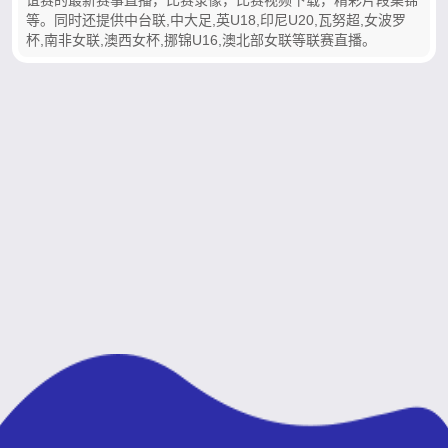
等。同时还提供中台联,中大足,英U18,印尼U20,瓦努超,女波罗
杯,南非女联,澳西女杯,挪锦U16,澳北部女联等联赛直播。