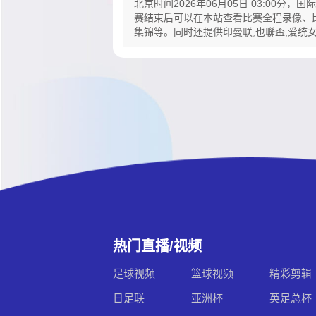
北京时间2026年06月05日 03:0
赛结束后可以在本站查看比赛全程录像、
集锦等。同时还提供印曼联,也聯盃,爱统女
热门直播/视频
足球视频
篮球视频
精彩剪辑
日足联
亚洲杯
英足总杯