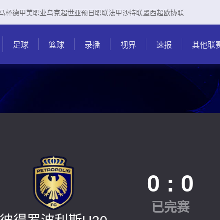
马杯
德甲
美职业
乌克超
世亚预
日职联
法甲
沙特联
墨西超
欧协联
足球
篮球
录播
视界
速报
其他联
0 : 0
已完赛