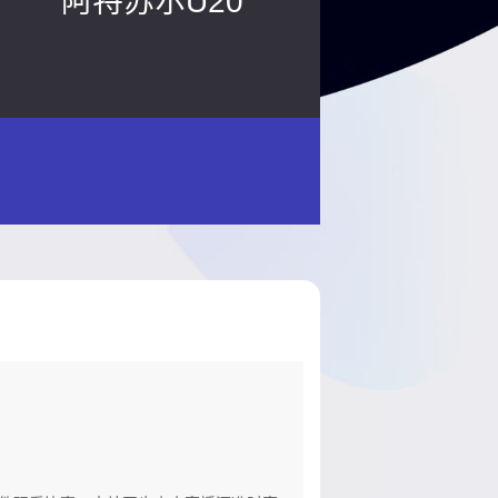
阿特苏尔U20