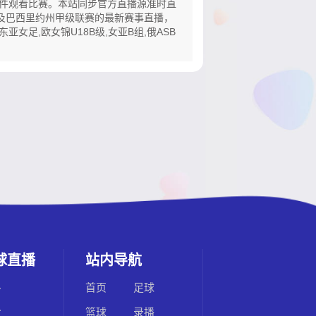
，无插件观看比赛。本站同步官方直播源准时直
及巴西里约州甲级联赛的最新赛事直播，
亚女足,欧女锦U18B级,女亚B组,俄ASB
球直播
站内导航
A
首页
足球
A
篮球
录播