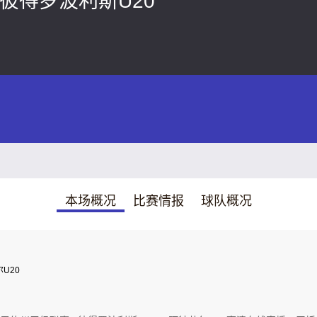
彼得罗波利斯U20
本场概况
比赛情报
球队概况
U20