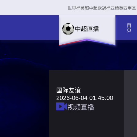
世界杯
英超
中超
欧冠杯
亚精英
西甲
圣
首页
国际友谊
2026-06-04 01:45:00
视频直播