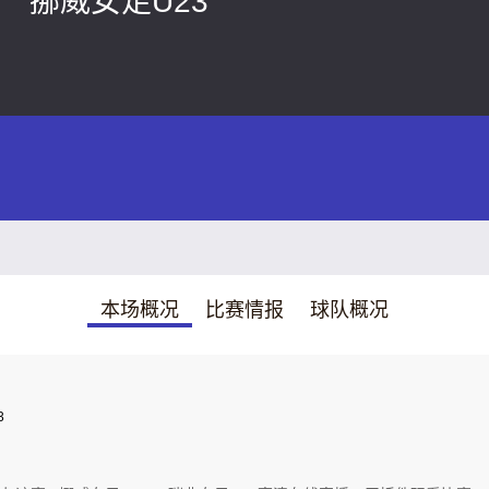
挪威女足U23
本场概况
比赛情报
球队概况
3