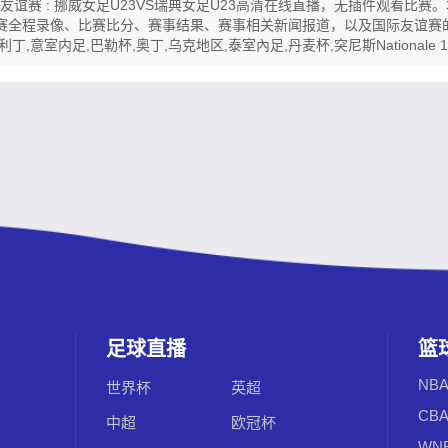
分，国际友谊赛 : 挪威女足U23VS瑞典女足U23高清在线直播，无插件观看
赛全程录像、比赛比分、赛事结果、赛事相关新闻报道，以及国际友谊赛
意室内足,巴勒杯,奥丁,乌克地区,泰室內足,丹麦杯,突尼斯Nationale
足球直播
篮
NB
世界杯
英超
CB
中超
欧冠杯
WN