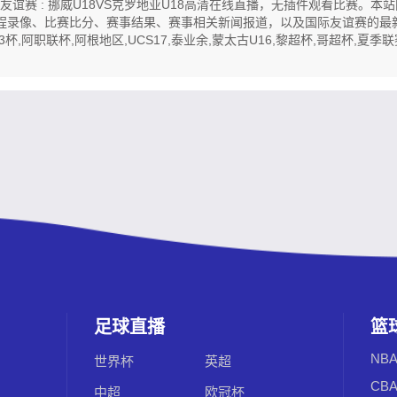
分，国际友谊赛 : 挪威U18VS克罗地亚U18高清在线直播，无插件观看比赛
程录像、比赛比分、赛事结果、赛事相关新闻报道，以及国际友谊赛的最
阿职联杯,阿根地区,UCS17,泰业余,蒙太古U16,黎超杯,哥超杯,夏季联赛,西班
足球直播
篮
NB
世界杯
英超
CB
中超
欧冠杯