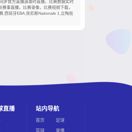
。本站同步官方直播源准时直播，比赛数据实时
新赛事直播，比赛录像，比赛视频下载，
牙EBA,突尼斯Nationale 1,立陶宛
球直播
站内导航
A
首页
足球
A
篮球
录播