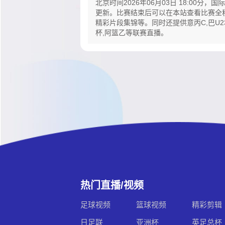
北京时间2026年06月03日 18:00
更新。比赛结束后可以在本站查看比赛全
精彩片段集锦等。同时还提供意丙C,巴U23杯,
杯,阿篮乙等联赛直播。
热门直播/视频
足球视频
篮球视频
精彩剪辑
日足联
亚洲杯
英足总杯