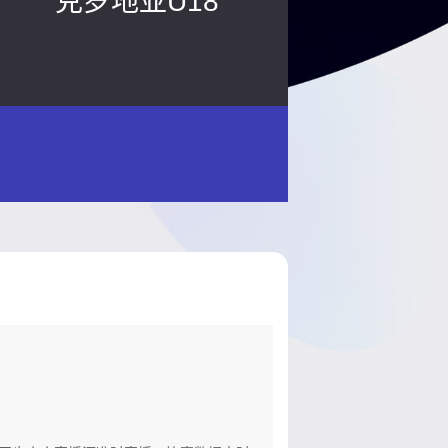
克罗地亚U18