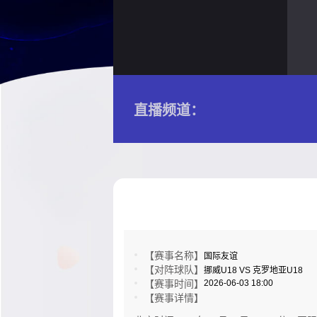
直播频道：
【赛事名称】
国际友谊
【对阵球队】
挪威U18 VS 克罗地亚U18
【赛事时间】
2026-06-03 18:00
【赛事详情】