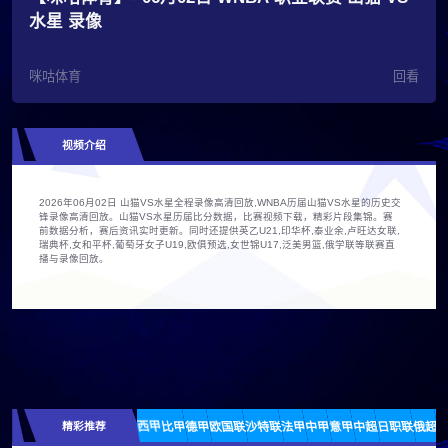
水星 录像
咪咕体育
回看
视频介绍
2026年06月02日 山猫VS水星全程录像高清回放,WNBA历届山猫VS水星的历史交
锋录像高清回放。山猫VS水星历届比分数据，比赛视频下载，精彩片段集锦。赛
前数据分析，赛后资讯实时更新。同时还提供英乙U21,印华杯,泰业余,卢旺达女联,
瑞典杯,女和平杯,葡萄牙女子U19,欧俱预选,女世锦U17,泛美男篮,俄学联等联赛直
播与录像回放。
精彩推荐
西甲
比甲
德甲
欧国联
沙特联
法甲
中甲
意甲
中超
日职联
俄超