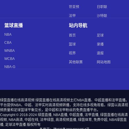
世亚预
日职联
法甲
沙特联
篮球直播
站内导航
NBA
首页
足球
CBA
篮球
录播
WNBA
视界
速报
WCBA
其他联赛
网站地图
NBA-G
绿茵直播在线高清视频 绿茵直播在线高清视频主打NBA直播、中超直播和法甲直播。
平台提供NBA、中超、法甲实时高清视频转播，支持在线多视角观看。绿茵以高清视
频质量和足球篮球平衡见长，是中超和法甲粉丝的免费直播平台。
Copyright © 2018-2024 绿茵直播, NBA直播, 中超直播, 法甲直播, 绿茵直播在线高清
视频, NBA高清, 中超在线, 法甲绿茵, 高清视频直播, 绿茵体育, 免费中超, NBA绿茵直
播, 足球法甲直播 版权所有