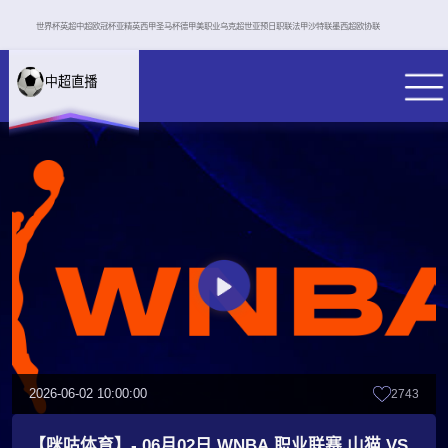
世界杯
英超
中超
欧冠杯
亚精英
西甲
圣马杯
德甲
美职业
乌克超
世亚预
日职联
法甲
沙特联
墨西超
欧协联
2026-06-02 10:00:00
2743
【咪咕体育】- 06月02日 WNBA 职业联赛 山猫 VS