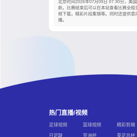
北京时间2026年07月09日 07:3
新。比赛结束后可以在本站查看比赛全程
频下载，精彩片段集锦等。同时还提供意丙D,澳
播。
热门直播/视频
足球视频
篮球视频
精彩剪辑
日足联
亚洲杯
英足总杯