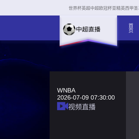
世界杯
英超
中超
欧冠杯
亚精英
西甲
圣
首页
WNBA
2026-07-09 07:30:00
视频直播