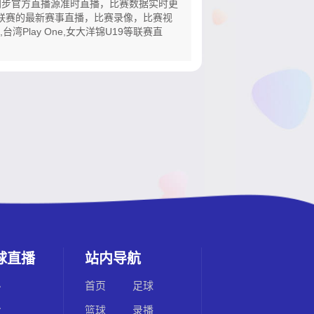
本站同步官方直播源准时直播，比赛数据实时更
联赛的最新赛事直播，比赛录像，比赛视
湾Play One,女大洋锦U19等联赛直
球直播
站内导航
A
首页
足球
A
篮球
录播