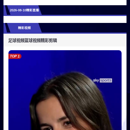
2026-08-10精彩直播
精彩视频
足球视频
篮球视频
精彩剪辑
TOP 1