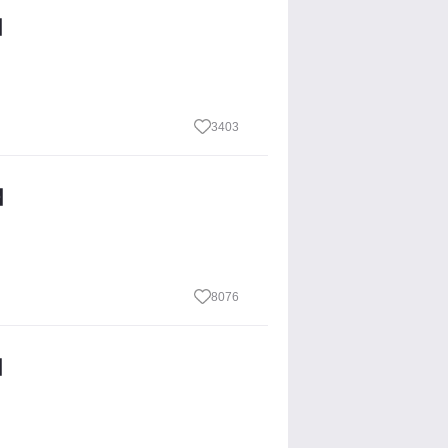
】
3403
】
8076
】