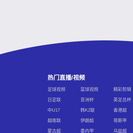
热门直播/视频
足球视频
篮球视频
精彩剪辑
日足联
亚洲杯
英足总杯
中U17
韩K2联
香港超
越南联
伊朗超
哥斯甲
蒙古超
委内甲
乌兹超