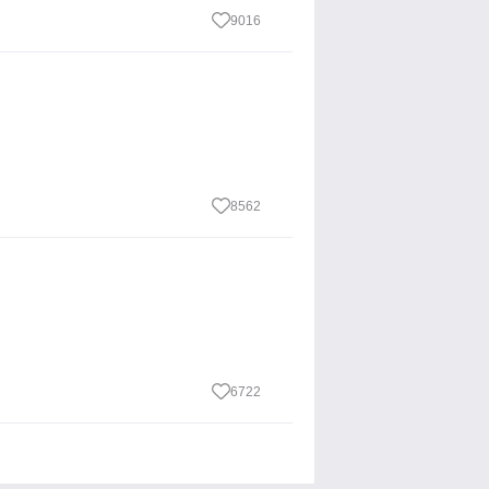
9016
8562
6722