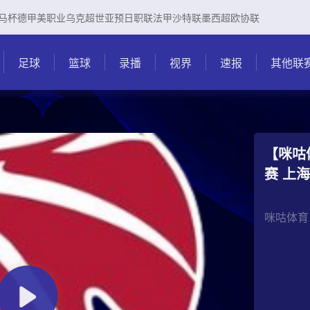
马杯
德甲
美职业
乌克超
世亚预
日职联
法甲
沙特联
墨西超
欧协联
足球
篮球
录播
视界
速报
其他联
【咪咕体
咪咕体育