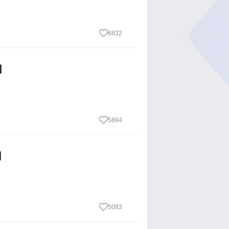
6832
】
5894
】
5093