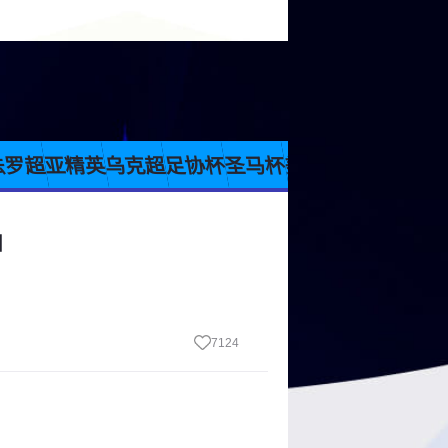
法罗超
亚精英
乌克超
足协杯
圣马杯
美职业
墨西超
韩K
】
7124