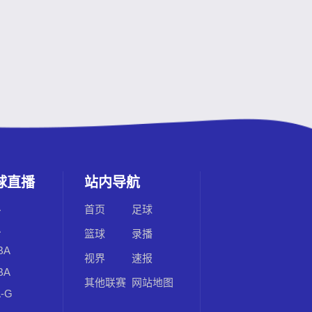
球直播
站内导航
A
首页
足球
A
篮球
录播
BA
视界
速报
BA
其他联赛
网站地图
-G