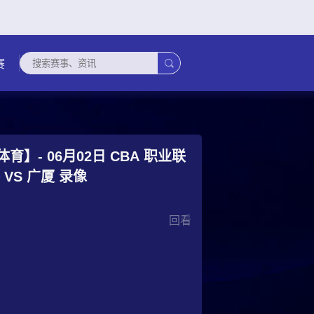

赛
育】- 06月02日 CBA 职业联
赛 上海 VS 广厦 录像
回看