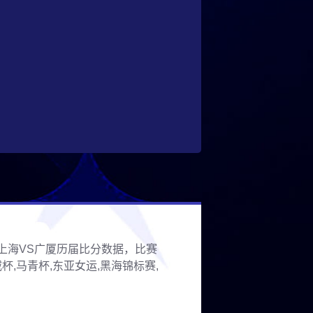
。上海VS广厦历届比分数据，比赛
,马青杯,东亚女运,黑海锦标赛,