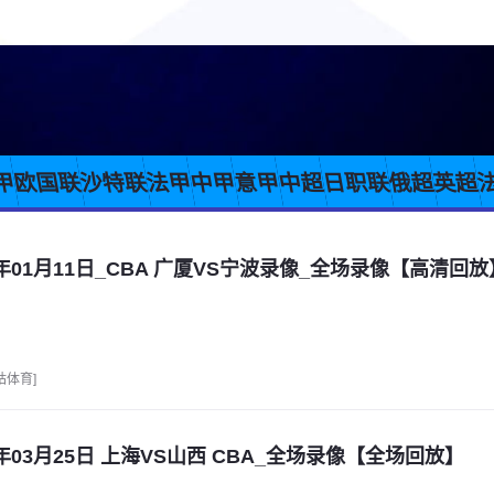
甲
欧国联
沙特联
法甲
中甲
意甲
中超
日职联
俄超
英超
6年01月11日_CBA 广厦VS宁波录像_全场录像【高清回放
咕体育]
6年03月25日 上海VS山西 CBA_全场录像【全场回放】