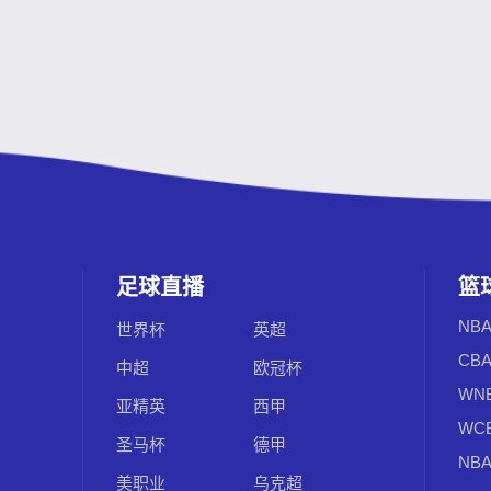
足球直播
篮
NB
世界杯
英超
CB
中超
欧冠杯
WN
亚精英
西甲
WC
圣马杯
德甲
NBA
美职业
乌克超