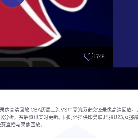
1748
厦全程录像高清回放,CBA历届上海VS广厦的历史交锋录像高清回放
分析，赛后资讯实时更新。同时还提供印曼联,巴拉U23,女挪威杯
等联赛直播与录像回放。