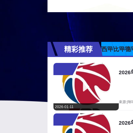
精彩推荐
西甲
比甲
德
202
来源:[咪
2026-01-11
202