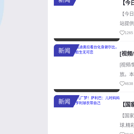
新闻
【今
【今日
站提供
1265
新闻
[视
[视频
放。本
4638
新闻
【国
【国家
球,精彩