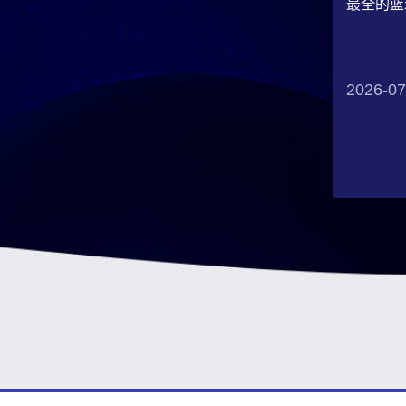
最全的篮
2026-07