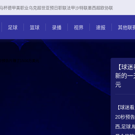
马杯
德甲
美职业
乌克超
世亚预
日职联
法甲
沙特联
墨西超
欧协联
足球
篮球
录播
视界
速报
其他联
【球迷
新的一
元
【球迷看
20秒预告
西,足球