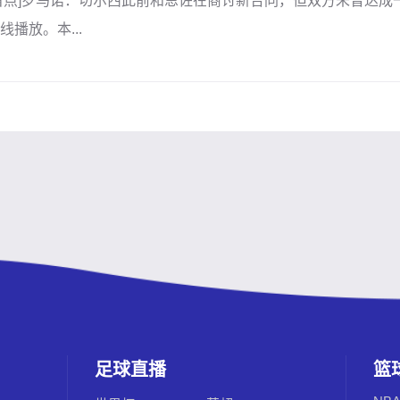
看点]罗马诺：切尔西此前和恩佐在商讨新合同，但双方未曾达成一
线播放。本...
足球直播
篮