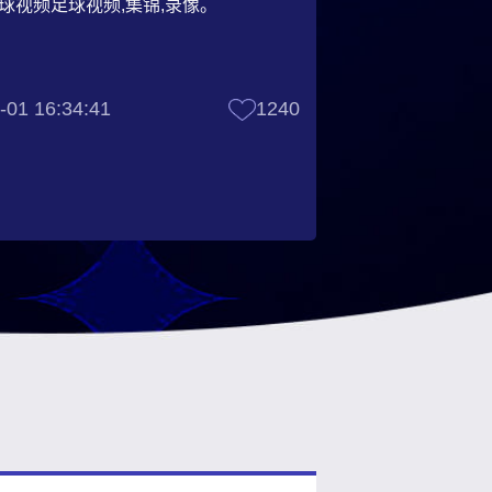
球视频足球视频,集锦,录像。
-01 16:34:41
1240