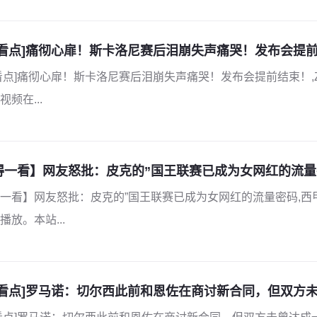
迷看点]痛彻心扉！斯卡洛尼赛后泪崩失声痛哭！发布会提
看点]痛彻心扉！斯卡洛尼赛后泪崩失声痛哭！发布会提前结束！,Z原
频在...
得一看】网友怒批：皮克的”国王联赛已成为女网红的流量
一看】网友怒批：皮克的”国王联赛已成为女网红的流量密码,西甲
播放。本站...
迷看点]罗马诺：切尔西此前和恩佐在商讨新合同，但双方