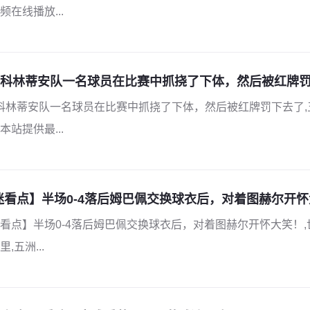
频在线播放...
洲]科林蒂安队一名球员在比赛中抓挠了下体，然后被红牌
]科林蒂安队一名球员在比赛中抓挠了下体，然后被红牌罚下去了,
本站提供最...
迷看点】半场0-4落后姆巴佩交换球衣后，对着图赫尔开怀
看点】半场0-4落后姆巴佩交换球衣后，对着图赫尔开怀大笑！,世界
,五洲...