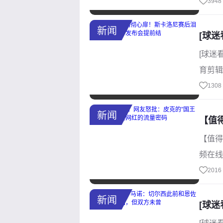
3948
新闻
[球
[球迷
育剪辑视
1308
新闻
【值
【值得
频在线
2016
新闻
[球