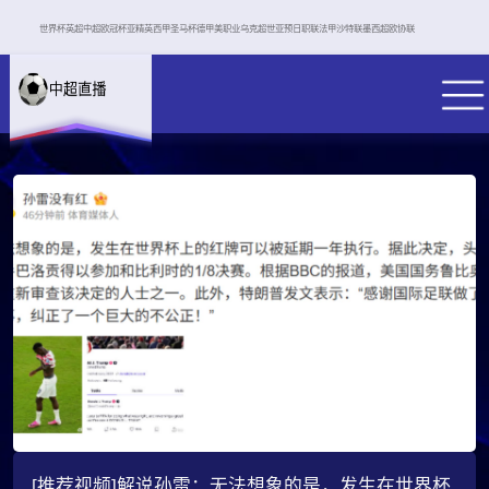
世界杯
英超
中超
欧冠杯
亚精英
西甲
圣马杯
德甲
美职业
乌克超
世亚预
日职联
法甲
沙特联
墨西超
欧协联
[推荐视频]解说孙雷：无法想象的是，发生在世界杯