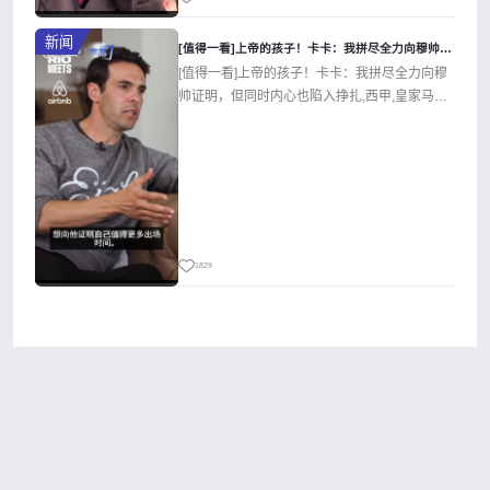
新闻
[值得一看]上帝的孩子！卡卡：我拼尽全力向穆帅证明，但同时内
[值得一看]上帝的孩子！卡卡：我拼尽全力向穆
帅证明，但同时内心也陷入挣扎,西甲,皇家马德
里,世界杯,巴西,Z原创,穆里尼...
1829