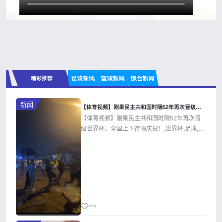
精彩推荐
足球新闻
篮球新闻
综合新闻
新闻
【体育视频】刚果民主共和国时隔52年再次晋级世界杯，全国上下
【体育视频】刚果民主共和国时隔52年再次晋
级世界杯，全国上下冒雨庆祝！,世界杯,足球,精
彩体育剪辑视频在线播放。本站提供...
2554