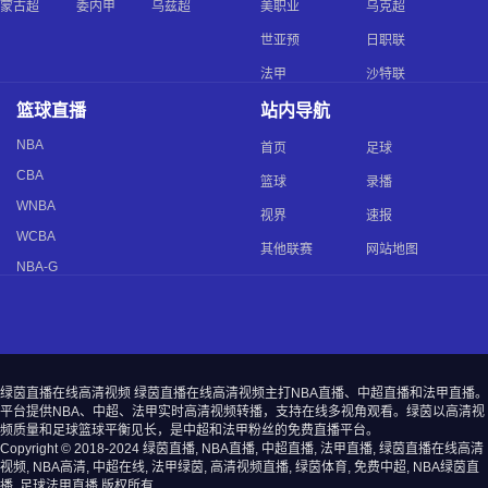
蒙古超
委内甲
乌兹超
美职业
乌克超
世亚预
日职联
法甲
沙特联
篮球直播
站内导航
NBA
首页
足球
CBA
篮球
录播
WNBA
视界
速报
WCBA
其他联赛
网站地图
NBA-G
绿茵直播在线高清视频 绿茵直播在线高清视频主打NBA直播、中超直播和法甲直播。
平台提供NBA、中超、法甲实时高清视频转播，支持在线多视角观看。绿茵以高清视
频质量和足球篮球平衡见长，是中超和法甲粉丝的免费直播平台。
Copyright © 2018-2024 绿茵直播, NBA直播, 中超直播, 法甲直播, 绿茵直播在线高清
视频, NBA高清, 中超在线, 法甲绿茵, 高清视频直播, 绿茵体育, 免费中超, NBA绿茵直
播, 足球法甲直播 版权所有